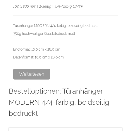
100 x 280 mm | 2-seitig | 4/4-farbig CMYK
Türanhänger MODERN 4/4-farbig, beidseitig bedruckt
350g hochwertiger Qualitätsdruck matt
Endformat: 10,0 cm x 28,0 cm
Datenformat: 10,6 cm x 28,6 cm
Lochgröße ca. 50 mm
Weiterlesen
Bestelloptionen: Türanhänger
Wir empfehlen Ihnen die "Druckvorlage (zur freien Verwendung)"
als Schablone zu nutzen. Bevor Sie uns Ihre Datei zusenden,
MODERN 4/4-farbig, beidseitig
muss diese Schablone jedoch wieder entfernt werden.
bedruckt
Diese Auflage wird im hochwertigen Digitaldruck hergestellt.