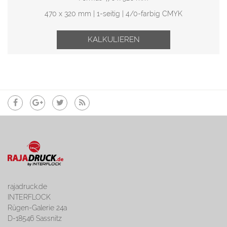
470 x 320 mm | 1-seitig | 4/0-farbig CMYK
KALKULIEREN
rajadruck.de
INTERFLOCK
Rügen-Galerie 24a
D-18546 Sassnitz