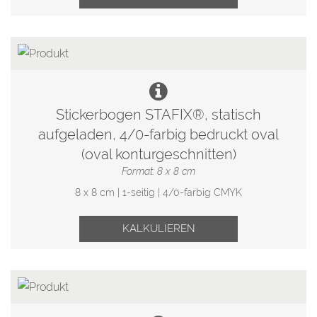
Stickerbogen STAFIX®, statisch
aufgeladen, 4/0-farbig bedruckt oval
(oval konturgeschnitten)
Format: 8 x 8 cm
8 x 8 cm | 1-seitig | 4/0-farbig CMYK
KALKULIEREN