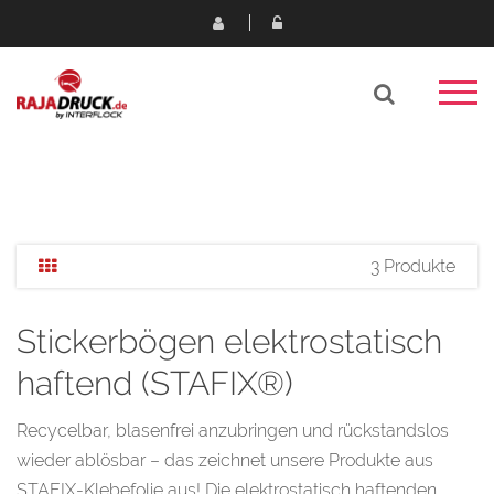
3 Produkte
Stickerbögen elektrostatisch
haftend (STAFIX®)
Recycelbar, blasenfrei anzubringen und rückstandslos
wieder ablösbar – das zeichnet unsere Produkte aus
STAFIX-Klebefolie aus! Die elektrostatisch haftenden