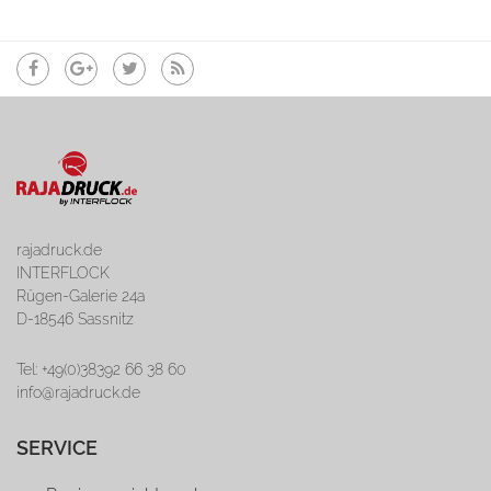
rajadruck.de
INTERFLOCK
Rügen-Galerie 24a
D-18546 Sassnitz
Tel: +49(0)38392 66 38 60
info@rajadruck.de
SERVICE